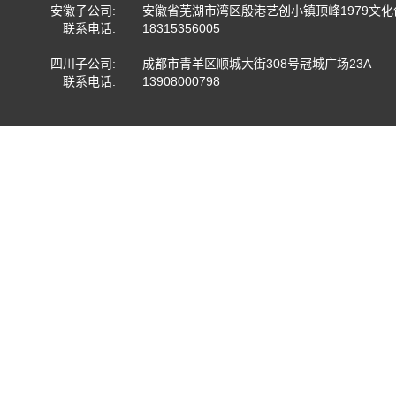
安徽子公司:
安徽省芜湖市湾区殷港艺创小镇顶峰1979文
联系电话:
18315356005
四川子公司:
成都市青羊区顺城大街308号冠城广场23A
联系电话:
13908000798